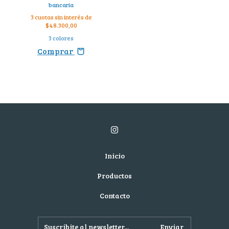
bancaria
3
cuotas sin interés de
$48.300,00
3 colores
Comprar
Inicio
Productos
Contacto