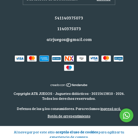
541140375073
1140375073
atrjuegos@gmail.com
Copyright ATR JUEGOS - Juguetes didácticos - 20215613810 - 2026.
Todos los derechos reservados.
Defensa de las y los consumidores. Para reclamos
ingresá acá.
Botón de arrepentimiento
Al navegar por este sitio
aceptás el uso de cookies
para agilizar tu
experiencia de compra.