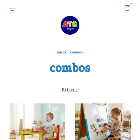
0
Inicio
.
combos
combos
Filtrar
1
/
2