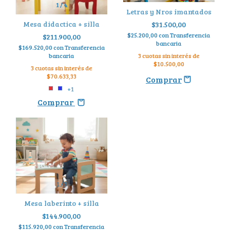
1
/
4
Letras y Nros imantados
Mesa didactica + silla
$31.500,00
$25.200,00
con
Transferencia
$211.900,00
bancaria
$169.520,00
con
Transferencia
bancaria
3
cuotas sin interés de
$10.500,00
3
cuotas sin interés de
$70.633,33
+1
Comprar
1
/
3
Mesa laberinto + silla
$144.900,00
$115.920,00
con
Transferencia