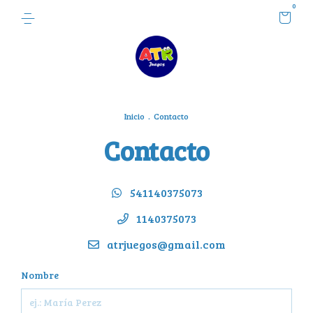
0
Inicio
.
Contacto
Contacto
541140375073
1140375073
atrjuegos@gmail.com
Nombre