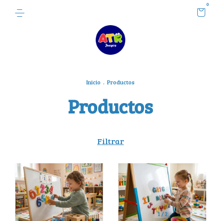
0
Inicio
.
Productos
Productos
Filtrar
1
/
2
1
/
2