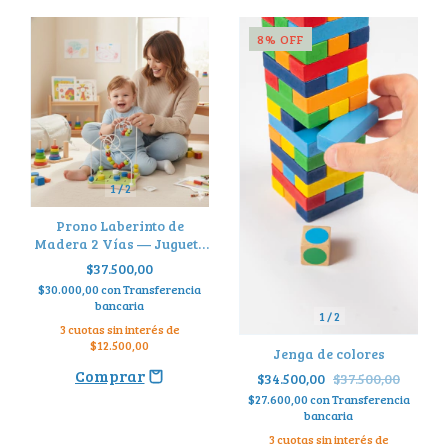
8
%
OFF
1
/
2
Prono Laberinto de
Madera 2 Vías — Juguete
Montessori para Bebés sin
$37.500,00
Pantallas
$30.000,00
con
Transferencia
bancaria
1
/
2
3
cuotas sin interés de
$12.500,00
Jenga de colores
$34.500,00
$37.500,00
$27.600,00
con
Transferencia
bancaria
3
cuotas sin interés de