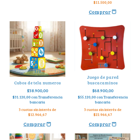
$11.500,00
1
/
2
1
/
2
Juego de pared
Cubos de tela numeros
buscacaminos
$38.900,00
$68.900,00
$31.120,00
con
Transferencia
$55.120,00
con
Transferencia
bancaria
bancaria
3
cuotas sin interés de
3
cuotas sin interés de
$12.966,67
$22.966,67