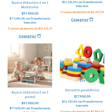
$11.120,00
con
Transferencia
Banco didactico 5 en 1
bancaria
Multicolor
3
cuotas sin interés de
$4.633,33
$97.000,00
$77.600,00
con
Transferencia
bancaria
3
cuotas sin interés de
$32.333,33
1
/
3
1
/
4
Encastre geométrico
Banco didáctico 5 en 1
$17.900,00
pastel
$14.320,00
con
Transferencia
$97.000,00
bancaria
$77.600,00
con
Transferencia
3
cuotas sin interés de
$5.966,67