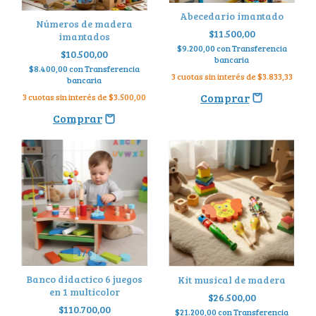
Abecedario imantado
Números de madera
$11.500,00
imantados
$9.200,00
con
Transferencia
$10.500,00
bancaria
$8.400,00
con
Transferencia
3
cuotas sin interés de
$3.833,33
bancaria
3
cuotas sin interés de
$3.500,00
1
/
6
Banco didactico 6 juegos
Kit musical de madera
en 1 multicolor
$26.500,00
$110.700,00
$21.200,00
con
Transferencia