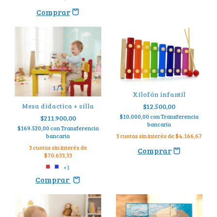
1
/
4
Xilofón infantil
Mesa didactica + silla
$12.500,00
$10.000,00
con
Transferencia
$211.900,00
bancaria
$169.520,00
con
Transferencia
bancaria
3
cuotas sin interés de
$4.166,67
3
cuotas sin interés de
$70.633,33
+1
Comprar