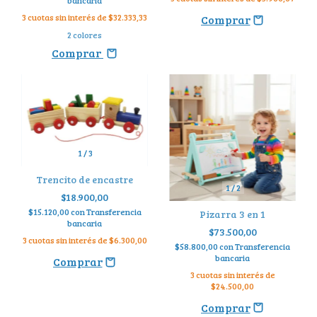
bancaria
3
cuotas sin interés de
$32.333,33
2 colores
Comprar
1
/
3
Trencito de encastre
1
/
2
$18.900,00
$15.120,00
con
Transferencia
Pizarra 3 en 1
bancaria
$73.500,00
3
cuotas sin interés de
$6.300,00
$58.800,00
con
Transferencia
bancaria
3
cuotas sin interés de
$24.500,00