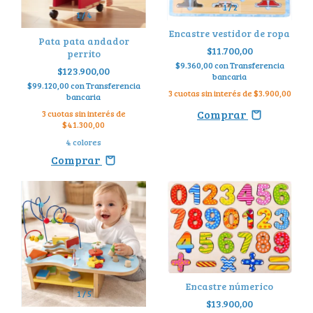
1
/
2
1
/
4
Encastre vestidor de ropa
Pata pata andador
$11.700,00
perrito
$9.360,00
con
Transferencia
$123.900,00
bancaria
$99.120,00
con
Transferencia
3
cuotas sin interés de
$3.900,00
bancaria
Comprar
3
cuotas sin interés de
$41.300,00
4 colores
Comprar
Encastre númerico
1
/
5
$13.900,00