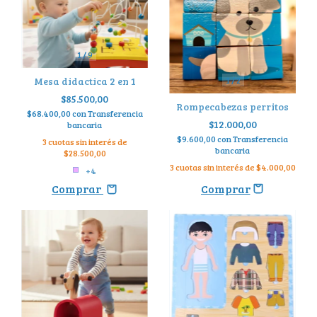
1
/
9
1
/
2
Mesa didactica 2 en 1
$85.500,00
Rompecabezas perritos
$68.400,00
con
Transferencia
$12.000,00
bancaria
$9.600,00
con
Transferencia
3
cuotas sin interés de
bancaria
$28.500,00
3
cuotas sin interés de
$4.000,00
+4
Comprar