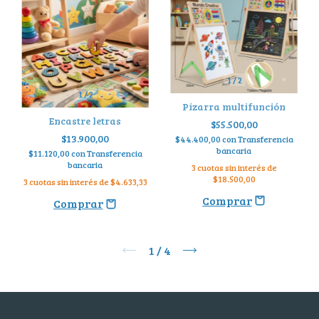
1
/
2
1
/
2
Pizarra multifunción
Encastre letras
$55.500,00
$13.900,00
$44.400,00
con
Transferencia
bancaria
$11.120,00
con
Transferencia
bancaria
3
cuotas sin interés de
$18.500,00
3
cuotas sin interés de
$4.633,33
1
/
4