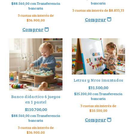
bancaria
$88.560,00
con
Transferencia
bancaria
3
cuotas sin interés de
$8.833,33
3
cuotas sin interés de
$36.900,00
1
/
2
Letras y Nros imantados
1
/
4
$31.500,00
$25.200,00
con
Transferencia
Banco didactico 6 juegos
bancaria
en 1 pastel
3
cuotas sin interés de
$110.700,00
$10.500,00
$88.560,00
con
Transferencia
bancaria
3
cuotas sin interés de
$36.900,00